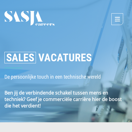
SALES
VACATURES
De persoonlijke touch in een technische wereld
Ben jij de verbindende schakel tussen mens en
techniek? Geef je commerciële carrière hier de boost
die het verdient!